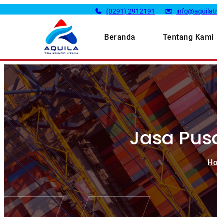
(0291) 2912191
info@aquilatr
Beranda
Tentang Kami
Jasa Pusa
H